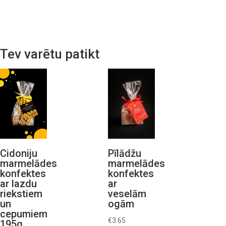
Tev varētu patikt
Cidoniju
Pīlādžu
marmelādes
marmelādes
konfektes
konfektes
ar lazdu
ar
riekstiem
veselām
un
ogām
cepumiem
€
3.65
195g