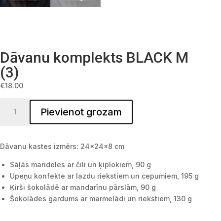
Dāvanu komplekts BLACK M
(3)
€
18.00
Dāvanu komplekts BLACK M (3) quantity
Pievienot grozam
Dāvanu kastes izmērs: 24x24x8 cm
Sāļās mandeles ar čili un ķiplokiem, 90 g
Upeņu konfekte ar lazdu riekstiem un cepumiem, 195 g
Ķirši šokolādē ar mandarīnu pārslām, 90 g
Šokolādes gardums ar marmelādi un riekstiem, 130 g