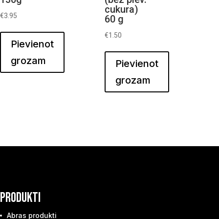
cukura)
€
3.95
60 g
€
1.50
Pievienot
grozam
Pievienot
grozam
PRODUKTI
Abras produkti