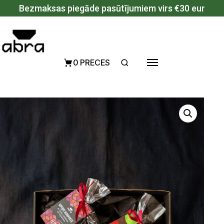
Pāriet uz saturu
Bezmaksas piegāde pasūtījumiem virs €30 eur
0 PRECES