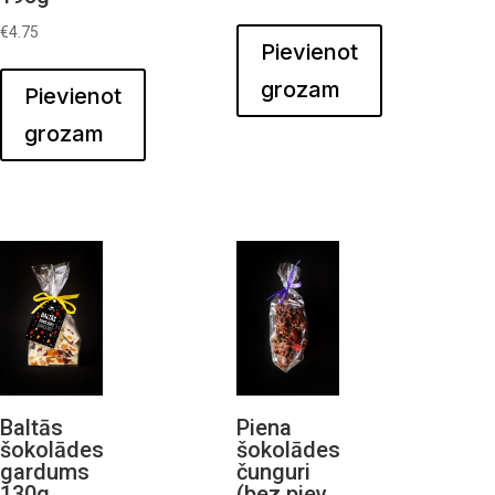
€
4.75
Pievienot
grozam
Pievienot
grozam
Baltās
Piena
šokolādes
šokolādes
gardums
čunguri
130g
(bez piev.