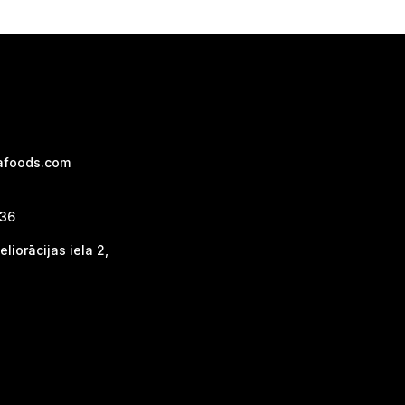
afoods.com
736
liorācijas iela 2,