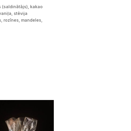
 (saldinātājs), kakao
vaniļa, stēvija
s, rozīnes, mandeles,