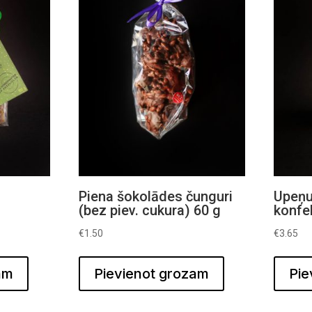
s
Piena šokolādes čunguri
Upeņu
(bez piev. cukura) 60 g
konf
€
1.50
€
3.65
am
Pievienot grozam
Pie