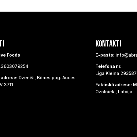
TI
KONTAKTI
ive Foods
E-pasts:
info@abr
3603079254
Telefona nr.:
Līga Kleina 29358
 adrese:
Dzenīši, Bēnes pag. Auces
V 3711
Faktiskā adrese:
Me
Ozolnieki, Latvija