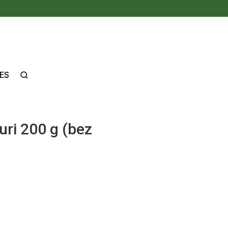
ES
ri 200 g (bez
I
kura) VEGĀNISKI quantity