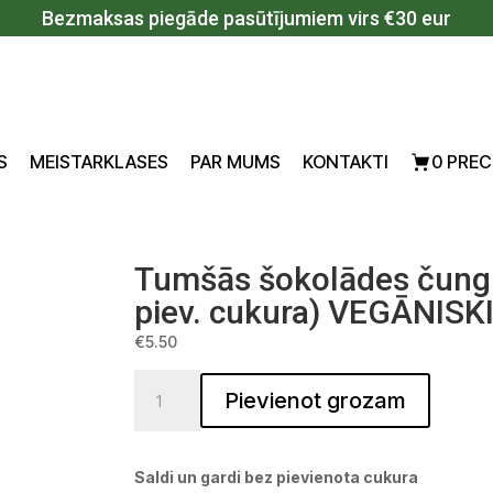
Bezmaksas piegāde pasūtījumiem virs €30 eur
S
MEISTARKLASES
PAR MUMS
KONTAKTI
0 PREC
Tumšās šokolādes čungu
piev. cukura) VEGĀNISK
€
5.50
Tumšās šokolādes čunguri 200 g (bez piev. cu
Pievienot grozam
Saldi un gardi bez pievienota cukura