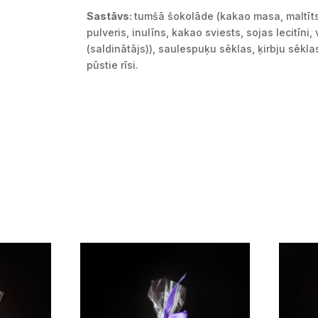
Sastāvs:
tumšā šokolāde (kakao masa, maltīts
pulveris, inulīns, kakao sviests, sojas lecitīni, 
(saldinātājs)), saulespuķu sēklas, ķirbju sēkla
pūstie rīsi.