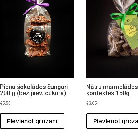
Nātru marmelāde
Piena šokolādes čunguri
konfektes 150g
200 g (bez piev. cukura)
€
3.65
€
5.50
Pievienot groz
Pievienot grozam