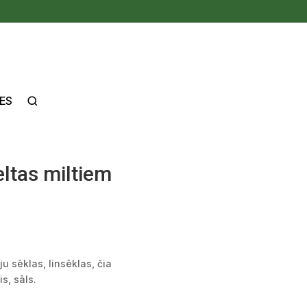
ES
eltas miltiem
ju sēklas, linsēklas, čia
s, sāls.