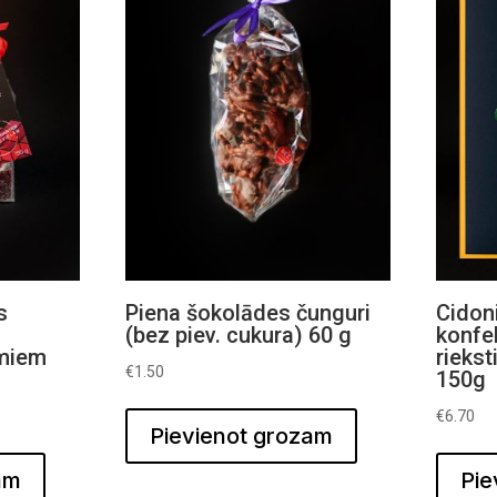
s
Piena šokolādes čunguri
Cidon
u
(bez piev. cukura) 60 g
konfe
umiem
rieks
€
1.50
150g
€
6.70
Pievienot grozam
am
Pie