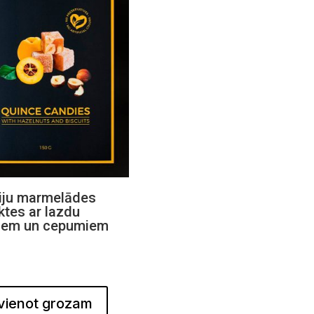
iju marmelādes
ktes ar lazdu
tiem un cepumiem
vienot grozam