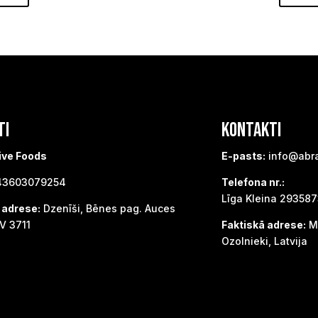
TI
KONTAKTI
ive Foods
E-pasts:
info@abr
3603079254
Telefona nr.:
Līga Kleina 29358
 adrese:
Dzenīši, Bēnes pag. Auces
V 3711
Faktiskā adrese:
Me
Ozolnieki, Latvija