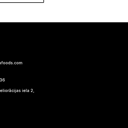
afoods.com
736
liorācijas iela 2,