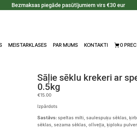
Bezmaksas piegāde pasūtījumiem virs €30 eur
S
MEISTARKLASES
PAR MUMS
KONTAKTI
0 PREC
Sāļie sēklu krekeri ar sp
0.5kg
€
15.00
Izpārdots
Sastāvs:
speltas milti, saulespuķu sēklas, ķirb
sēklas, sezama sēklas, olīveļļa, ķiploku pulveri