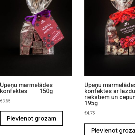
Upeņu marmelādes
Upeņu marmelāde
konfektes 150g
konfektes ar lazd
riekstiem un cep
€
3.65
195g
€
4.75
Pievienot grozam
Pievienot groz