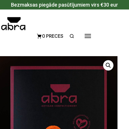
Pāriet uz saturu
Bezmaksas piegāde pasūtījumiem virs €30 eur
0 PRECES