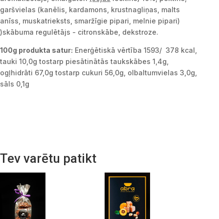
garšvielas (kanēlis, kardamons, krustnagliņas, malts
anīss, muskatrieksts, smaržīgie pipari, melnie pipari)
)skābuma regulētājs - citronskābe, dekstroze.
100g produkta satur:
Enerģētiskā vērtība 1593/ 378 kcal,
tauki 10,0g tostarp piesātinātās taukskābes 1,4g,
ogļhidrāti 67,0g tostarp cukuri 56,0g, olbaltumvielas 3,0g,
sāls 0,1g
Tev varētu patikt