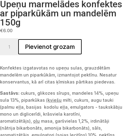
Upeņu marmelādes konfektes
ar piparkūkām un mandelēm
150g
€
6.00
Upeņu marmelādes konfektes ar piparkūkām un mandelēm 150g
Pievienot grozam
Konfektes izgatavotas no upeņu sulas, grauzdētām
mandelēm un piparkūkām, izmantojot pektīnu. Nesatur
konservantus, kā arī citas ķīmiskas pārtikas piedevas.
Sastāvs:
cukurs, glikozes sīrups, mandeles 14%, upeņu
sula 13%, piparkūkas
(kviešu
milti, cukurs, augu tauki
(palmu eļļa, basijas kodolu eļļa, emulgators - taukskābju
mono un diglicerīdi, krāsviela karotīni,
aromatizētājs),
olu
masa, garšvielas 1,2%, irdinātāji
(nātrija bikarbonāts, amonija bikarbonāts), sāls,
aromatizētājs, emulgatori
(sojas
lecitīns) 10%, pektīns,