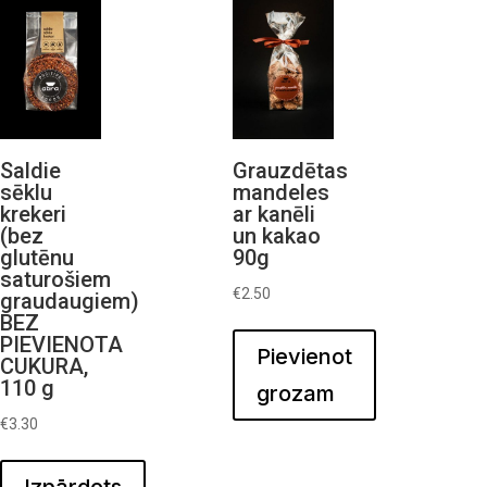
Saldie
Grauzdētas
sēklu
mandeles
krekeri
ar kanēli
(bez
un kakao
glutēnu
90g
saturošiem
€
2.50
graudaugiem)
BEZ
PIEVIENOTA
Pievienot
CUKURA,
110 g
grozam
€
3.30
Izpārdots