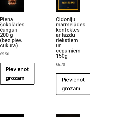
Piena
Cidoniju
šokolādes
marmelādes
čunguri
konfektes
200 g
ar lazdu
(bez piev.
riekstiem
cukura)
un
cepumiem
€
5.50
150g
€
6.70
Pievienot
grozam
Pievienot
grozam