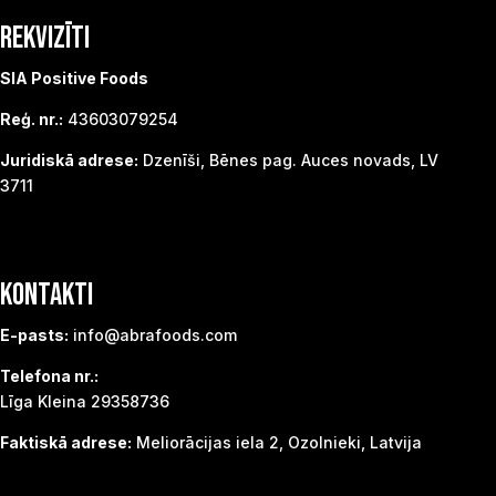
REKVIZĪTI
SIA Positive Foods
Reģ. nr.:
43603079254
Juridiskā adrese:
Dzenīši, Bēnes pag. Auces novads, LV
3711
KONTAKTI
E-pasts:
info@abrafoods.com
Telefona nr.:
Līga Kleina 29358736
Faktiskā adrese:
Meliorācijas iela 2, Ozolnieki, Latvija