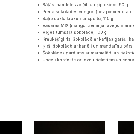
Sāļās mandeles ar čili un ķiplokiem, 90 g
Piena šokolādes čunguri (bez pievienota cu
Sāļie sēklu krekeri ar speltu, 110 g
Vasaras MIX (mango, zemeņu, aveņu marmel
Vīģes tumšajā šokolādē, 100 g
Kraukšķīgi rīsi šokolādē ar kafijas garšu, k
Ķirši šokolādē ar kanēli un mandarīnu pārs
Šokolādes gardums ar marmelādi un rieksti
Upeņu konfekte ar lazdu riekstiem un cepu