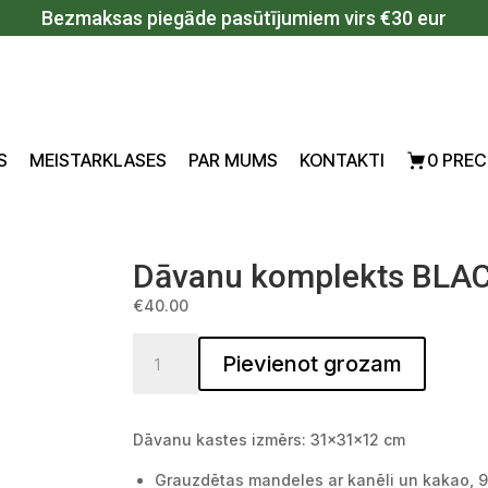
Bezmaksas piegāde pasūtījumiem virs €30 eur
S
MEISTARKLASES
PAR MUMS
KONTAKTI
0 PREC
Dāvanu komplekts BLAC
€
40.00
Dāvanu komplekts BLACK L (3) quantity
Pievienot grozam
Dāvanu kastes izmērs: 31x31x12 cm
Grauzdētas mandeles ar kanēli un kakao, 9