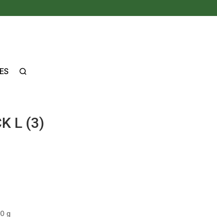
ES
K L (3)
0 g