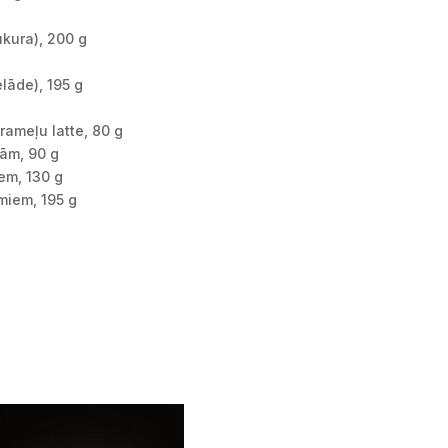
kura), 200 g
āde), 195 g
arameļu latte, 80 g
lām, 90 g
em, 130 g
miem, 195 g