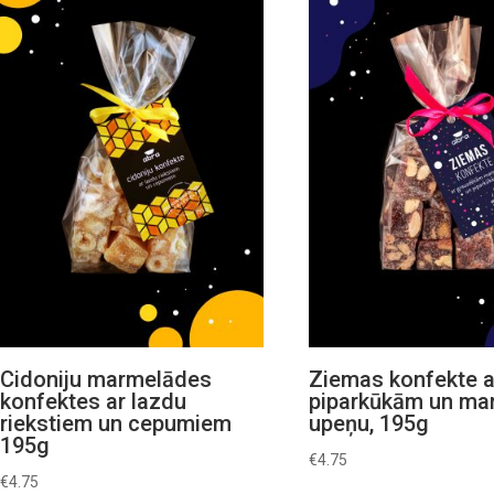
Cidoniju marmelādes
Ziemas konfekte a
konfektes ar lazdu
piparkūkām un ma
riekstiem un cepumiem
upeņu, 195g
195g
€
4.75
€
4.75