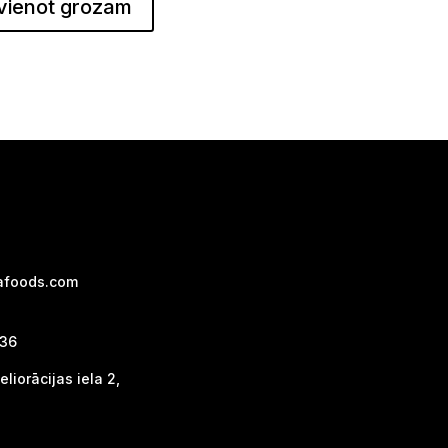
vienot grozam
afoods.com
736
liorācijas iela 2,