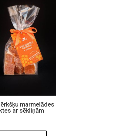
sērkšķu marmelādes
ktes ar sēkliņām