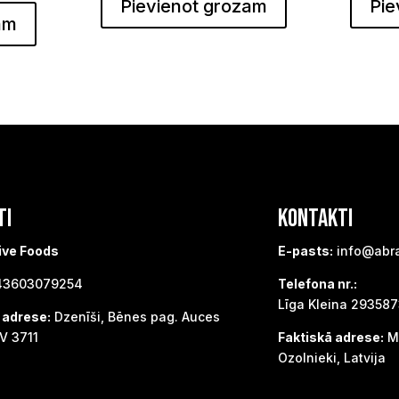
Pievienot grozam
Pie
am
TI
KONTAKTI
ive Foods
E-pasts:
info@abr
3603079254
Telefona nr.:
Līga Kleina 29358
 adrese:
Dzenīši, Bēnes pag. Auces
V 3711
Faktiskā adrese:
Me
Ozolnieki, Latvija