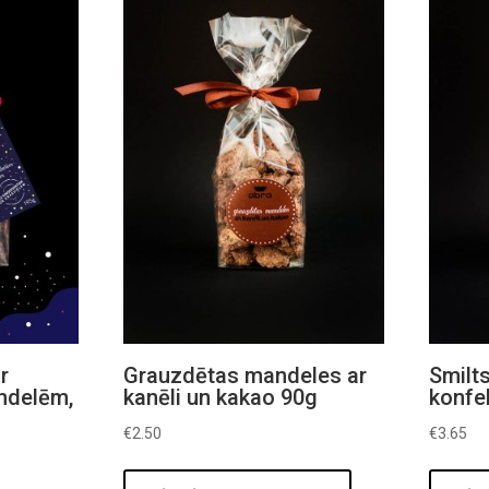
r
Grauzdētas mandeles ar
Smilt
ndelēm,
kanēli un kakao 90g
konfe
€
2.50
€
3.65