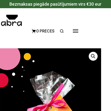
Pāriet uz saturu
Bezmaksas piegāde pasūtījumiem virs €30 eur
0 PRECES