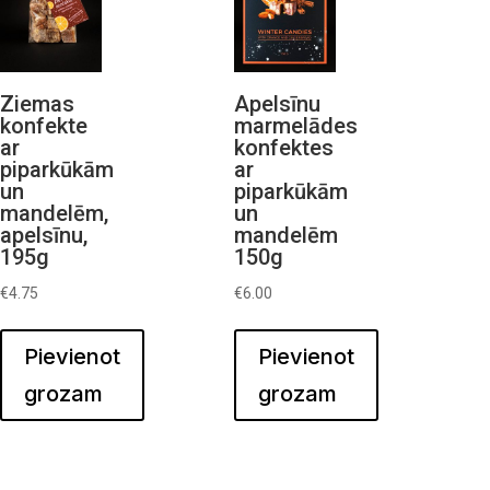
Ziemas
Apelsīnu
konfekte
marmelādes
ar
konfektes
piparkūkām
ar
un
piparkūkām
mandelēm,
un
apelsīnu,
mandelēm
195g
150g
€
4.75
€
6.00
Pievienot
Pievienot
grozam
grozam