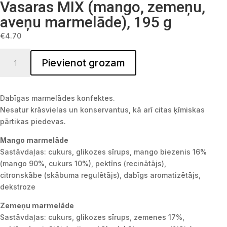
Vasaras MIX (mango, zemeņu,
aveņu marmelāde), 195 g
€
4.70
Vasaras MIX (mango, zemeņu, aveņu marmelāde), 195 g quantit
Pievienot grozam
Dabīgas marmelādes konfektes.
Nesatur krāsvielas un konservantus, kā arī citas ķīmiskas
pārtikas piedevas.
Mango marmelāde
Sastāvdaļas: cukurs, glikozes sīrups, mango biezenis 16%
(mango 90%, cukurs 10%), pektīns (recinātājs),
citronskābe (skābuma regulētājs), dabīgs aromatizētājs,
dekstroze
Zemeņu marmelāde
Sastāvdaļas: cukurs, glikozes sīrups, zemenes 17%,