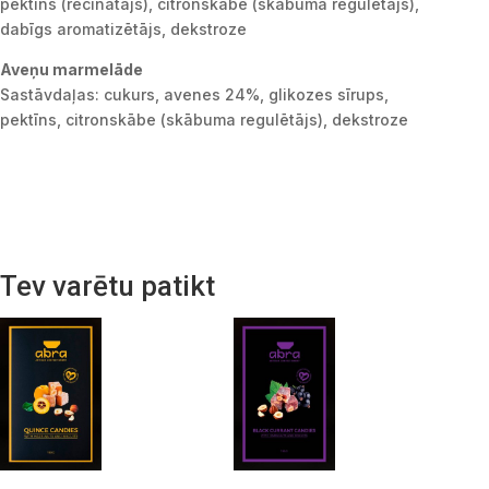
pektīns (recinātājs), citronskābe (skābuma regulētājs),
dabīgs aromatizētājs, dekstroze
Aveņu marmelāde
Sastāvdaļas: cukurs, avenes 24%, glikozes sīrups,
pektīns, citronskābe (skābuma regulētājs), dekstroze
Tev varētu patikt