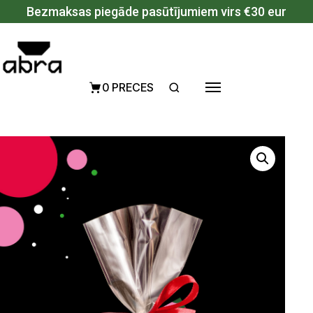
Pāriet uz saturu
Bezmaksas piegāde pasūtījumiem virs €30 eur
0 PRECES