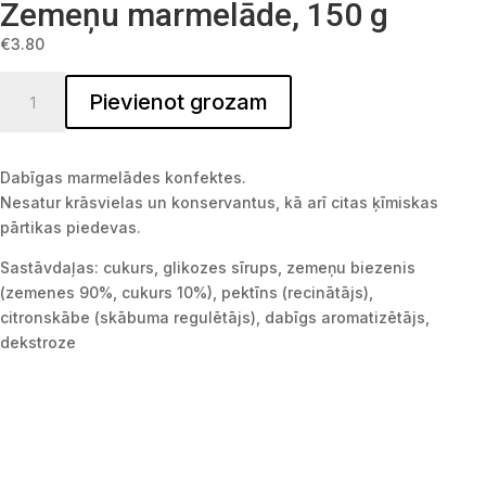
Zemeņu marmelāde, 150 g
€
3.80
Zemeņu marmelāde, 150 g quantity
Pievienot grozam
Dabīgas marmelādes konfektes.
Nesatur krāsvielas un konservantus, kā arī citas ķīmiskas
pārtikas piedevas.
Sastāvdaļas: cukurs, glikozes sīrups, zemeņu biezenis
(zemenes 90%, cukurs 10%), pektīns (recinātājs),
citronskābe (skābuma regulētājs), dabīgs aromatizētājs,
dekstroze