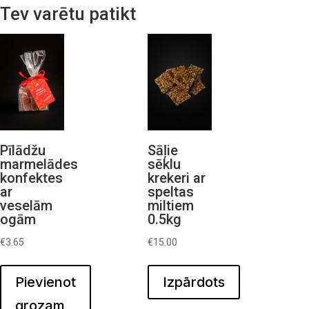
Tev varētu patikt
Pīlādžu
Sāļie
marmelādes
sēklu
konfektes
krekeri ar
ar
speltas
veselām
miltiem
ogām
0.5kg
€
3.65
€
15.00
Pievienot
Izpārdots
grozam