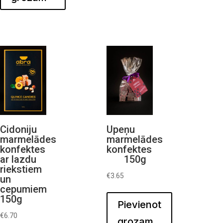
Cidoniju
Upeņu
marmelādes
marmelādes
konfektes
konfektes
ar lazdu
150g
riekstiem
€
3.65
un
cepumiem
150g
Pievienot
€
6.70
grozam