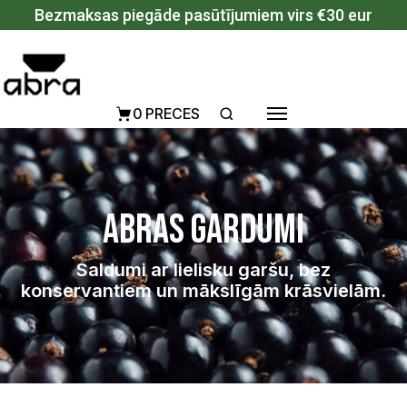
Pāriet uz saturu
Bezmaksas piegāde pasūtījumiem virs €30 eur
0 PRECES
Abras gardumi
Saldumi ar lielisku garšu, bez
konservantiem un mākslīgām krāsvielām.