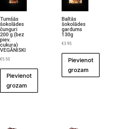
Tumšās
Baltās
šokolādes
šokolādes
čunguri
gardums
200 g (bez
130g
piev.
€
3.95
cukura)
VEGĀNISKI
€
5.50
Pievienot
grozam
Pievienot
grozam