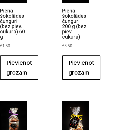
Piena
Piena
šokolādes
šokolādes
čunguri
čunguri
(bez piev.
200 g (bez
cukura) 60
piev.
g
cukura)
€
1.50
€
5.50
Pievienot
Pievienot
grozam
grozam