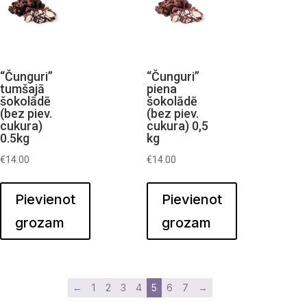
“Čunguri”
“Čunguri”
tumšajā
piena
šokolādē
šokolādē
(bez piev.
(bez piev.
cukura)
cukura) 0,5
0.5kg
kg
€
14.00
€
14.00
Pievienot
Pievienot
grozam
grozam
←
1
2
3
4
5
6
7
→