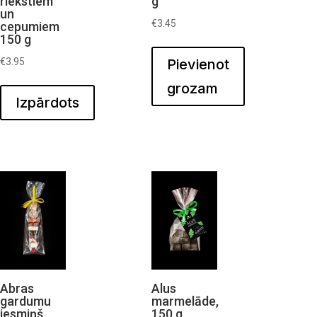
riekstiem
g
un
€
3.45
cepumiem
150 g
€
3.95
Pievienot
grozam
Izpārdots
Abras
Alus
gardumu
marmelāde,
iesmiņš,
150 g