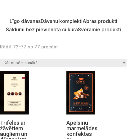
Līgo dāvanas
Dāvanu komplekti
Abras produkti
Saldumi bez pievienota cukura
Sveramie produkti
Sorted by latest
Rādīt 73–77 no 77 precēm
Trifeles ar
Apelsīnu
žāvētiem
marmelādes
augļiem un
konfektes