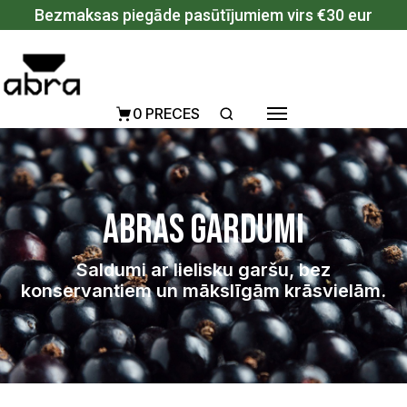
Pāriet uz saturu
Bezmaksas piegāde pasūtījumiem virs €30 eur
0 PRECES
Abras gardumi
Saldumi ar lielisku garšu, bez
konservantiem un mākslīgām krāsvielām.