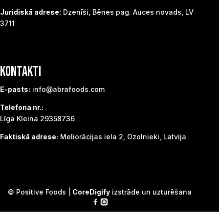
Juridiskā adrese:
Dzenīši, Bēnes pag. Auces novads, LV
3711
KONTAKTI
E-pasts:
info@abrafoods.com
Telefona nr.:
Līga Kleina 29358736
Faktiskā adrese:
Meliorācijas iela 2, Ozolnieki, Latvija
© Positive Foods |
CoreDigify
izstrāde un uzturēšana