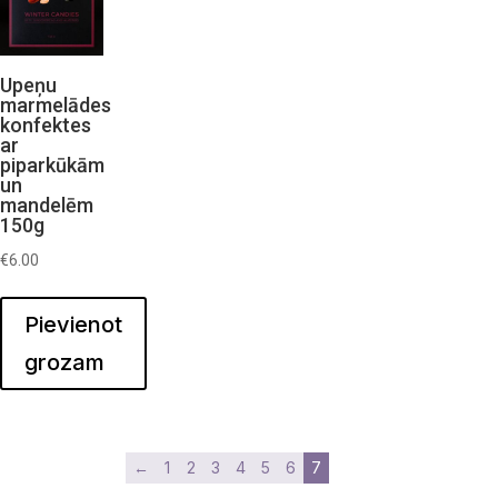
Upeņu
marmelādes
konfektes
ar
piparkūkām
un
mandelēm
150g
€
6.00
Pievienot
grozam
←
1
2
3
4
5
6
7