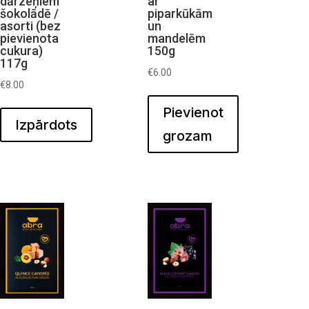
dārzeņiem
ar
šokolādē /
piparkūkām
asorti (bez
un
pievienota
mandelēm
cukura)
150g
117g
€
6.00
€
8.00
Pievienot
Izpārdots
grozam