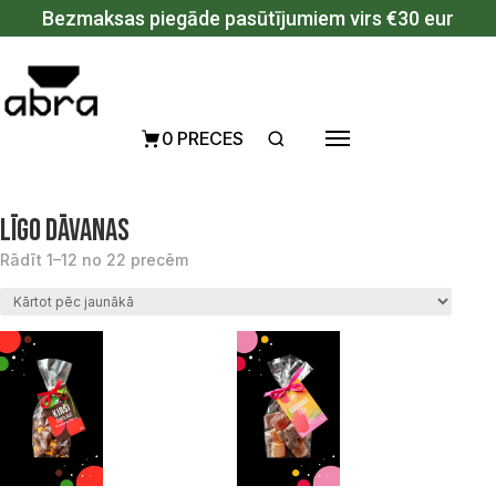
Pāriet uz saturu
Bezmaksas piegāde pasūtījumiem virs €30 eur
0 PRECES
Līgo dāvanas
Sorted by latest
Rādīt 1–12 no 22 precēm