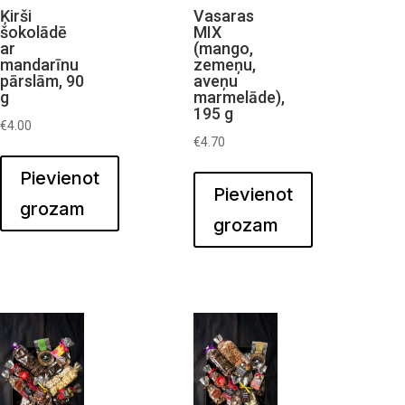
Ķirši
Vasaras
šokolādē
MIX
ar
(mango,
mandarīnu
zemeņu,
pārslām, 90
aveņu
g
marmelāde),
195 g
€
4.00
€
4.70
Pievienot
Pievienot
grozam
grozam