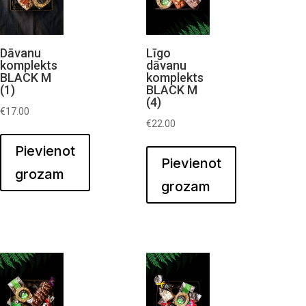
Dāvanu
Līgo
komplekts
dāvanu
BLACK M
komplekts
(1)
BLACK M
(4)
€
17.00
€
22.00
Pievienot
Pievienot
grozam
grozam