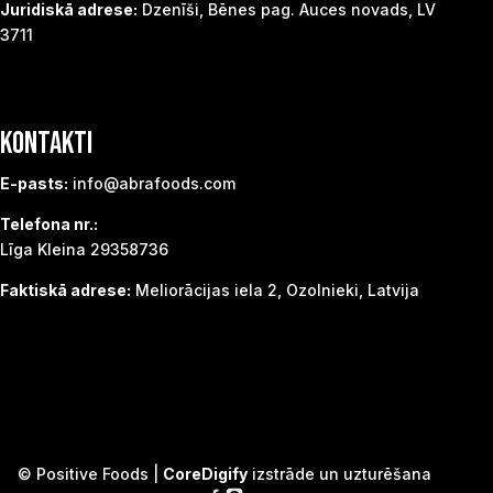
Juridiskā adrese:
Dzenīši, Bēnes pag. Auces novads, LV
3711
KONTAKTI
E-pasts:
info@abrafoods.com
Telefona nr.:
Līga Kleina 29358736
Faktiskā adrese:
Meliorācijas iela 2, Ozolnieki, Latvija
© Positive Foods |
CoreDigify
izstrāde un uzturēšana