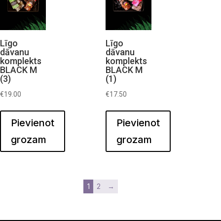
Līgo
Līgo
dāvanu
dāvanu
komplekts
komplekts
BLACK M
BLACK M
(3)
(1)
€
19.00
€
17.50
Pievienot
Pievienot
grozam
grozam
1
2
→